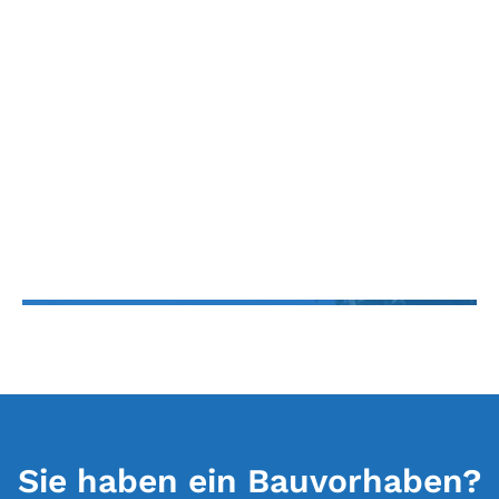
Aschaffenburg
Studentenwohnanlage 2. und 3.
Bauabschnitt
Sie haben ein Bauvorhaben?