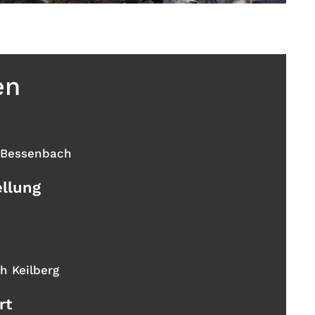
en
 Bessenbach
ellung
h Keilberg
rt